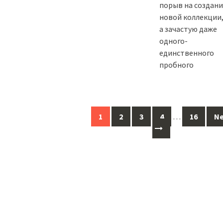
порыв на создани
новой коллекции
а зачастую даже
одного-
единственного
пробного
1
2
3
4
…
16
Ne
Posts
navigation