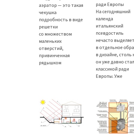
ради Европы
аэратор — это такая
На сегодняшний
чекушка
календа
подробность в виде
итальянский
решетки
псевдостиль
со множеством
нечасто выделяет
маленьких
в отдельное обра
отверстий,
в дизайне, столь 
привинченная
он уже давно ста
рядышком
классикой ради
Европы. Уже