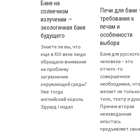
Баня на
Печи для бани 
солнечном
требования к
излучении —
печам и
экологичная баня
особенности
будущего
выбора
Знаете ли вы, что
Баня для русского
еще в XIII веке люди
человека – это
обращали внимание
отчего-то
на проблему
совершенное
загрязнения
необходимое, чт
окружающей среды?
желает не только
Уже тогда
тело, театр и душ
английский король
Причем вторая
Эдуард I издал
неизведанная
ипостась
предъявляет сво