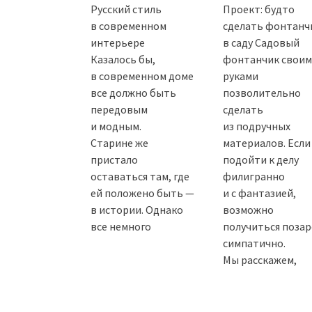
Русский стиль
Проект: будто
в современном
сделать фонтанч
интерьере
в саду Садовый
Казалось бы,
фонтанчик свои
в современном доме
руками
все должно быть
позволительно
передовым
сделать
и модным.
из подручных
Старине же
материалов. Если
пристало
подойти к делу
оставаться там, где
филигранно
ей положено быть —
и с фантазией,
в истории. Однако
возможно
все немного
получиться позар
симпатично.
Мы расскажем,