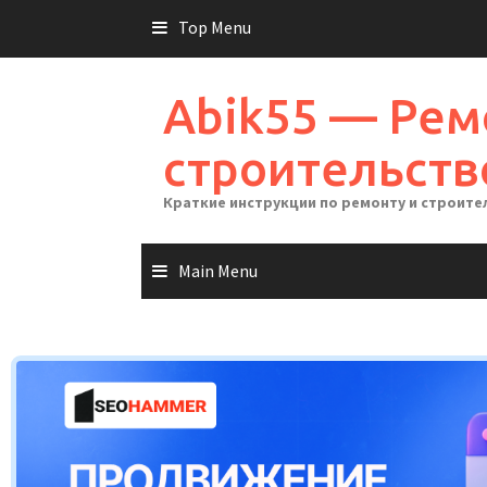
Skip
Top Menu
to
content
Abik55 — Рем
строительств
Краткие инструкции по ремонту и строите
Main Menu