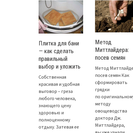
Метод
Плитка для бани
Миттлайдера:
— как сделать
посев семян
правильный
выбор и уложить
Метод Миттлайде
посев семян Как
Собственная
сформировать
красивая и удобная
грядки
выговор – греза
по оригинальном
любого человека,
методу
знающего цену
овощеводства
здоровью и
доктора Дж.
полноценному
Миттлайдера,
отдыху. Затевая ее
вы уже узнали