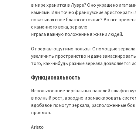
в мире хранится в Лувре? Оно украшено агатам
камнями. Или точно французские аристократы 
показывая свое благосостояние? Во все времена
с каменного века, зеркало
играла важную положение в жизни людей.
От зеркал ощутимо пользы. С помощью зеркала
увеличить пространство и даже замаскироват
того, как-нибудь разные зеркала дозволяется и
Функциональность
Использование зеркальных панелей шкафов куз
в полный рост, а заодно и замаскировать сист
вдобавок помогут зеркала, расположенные бок
проемов.
Aristo