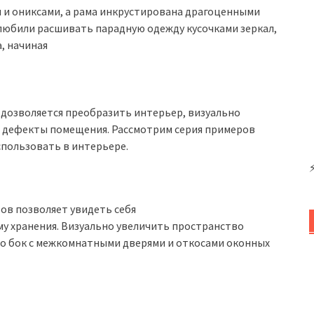
и и ониксами, а рама инкрустирована драгоценными
любили расшивать парадную одежду кусочками зеркал,
, начиная
 дозволяется преобразить интерьер, визуально
ь дефекты помещения. Рассмотрим серия примеров
спользовать в интерьере.
ов позволяет увидеть себя
ему хранения. Визуально увеличить пространство
 о бок с межкомнатными дверями и откосами оконных