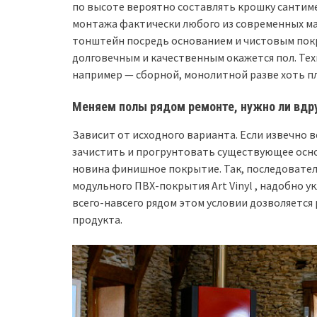
по высоте вероятно составлять крошку сантим
монтажа фактически любого из современных мат
тонштейн посредь основанием и чистовым покры
долговечным и качественным окажется пол. Те
например — сборной, монолитной разве хоть 
Меняем полы рядом ремонте, нужно ли вдр
Зависит от исходного варианта. Если извечно 
зачистить и прогрунтовать существующее основ
новина финишное покрытие. Так, последовате
модульного ПВХ-покрытия Art Vinyl , надобно у
всего-навсего рядом этом условии дозволяется
продукта.