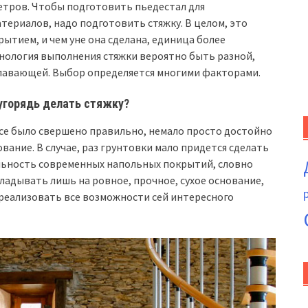
етров. Чтобы подготовить пьедестал для
ериалов, надо подготовить стяжку. В целом, это
тием, и чем уне она сделана, единица более
хнология выполнения стяжки вероятно быть разной,
плавающей. Выбор определяется многими факторами.
угорядь делать стяжку?
все было свершено правильно, немало просто достойно
ание. В случае, раз грунтовки мало придется сделать
льность современных напольных покрытий, словно
кладывать лишь на ровное, прочное, сухое основание,
 реализовать все возможности сей интересного