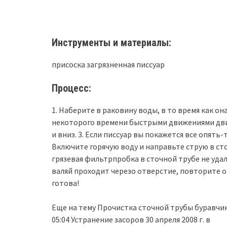
Инструменты и материалы:
присоска загрязненная писсуар
Процесс:
1. Наберите в раковину воды, в то время как он
некоторого времени быстрыми движениями дви
и вниз. 3. Если писсуар вы покажется все опять
Включите горячую воду и направьте струю в сто
грязевая фильтрпробка в сточной трубе не уда
валяй проходит черезо отверстие, повторите о
готова!
Еще на тему Прочистка сточной трубы буравчико
05:04 Устранение засоров 30 апреля 2008 г. в