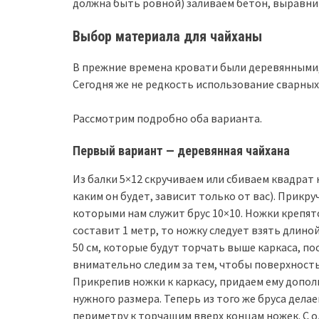
должна быть ровной) заливаем бетон, выравни
Выбор материала для чайханы
В прежние времена кровати были деревянными,
Сегодня же не редкость использование сварных
Рассмотрим подробно оба варианта.
Первый вариант — деревянная чайхана
Из балки 5×12 скручиваем или сбиваем квадрат
каким он будет, зависит только от вас). Прикр
которыми нам служит брус 10×10. Ножки крепят
составит 1 метр, то ножку следует взять длиной
50 см, которые будут торчать выше каркаса, по
внимательно следим за тем, чтобы поверхность
Прикрепив ножки к каркасу, придаем ему допо
нужного размера. Теперь из того же бруса дела
периметру к торчащим вверх концам ножек. С о