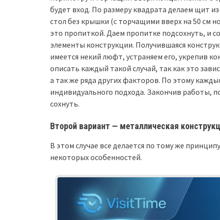
будет вход. По размеру квадрата делаем щит из 
стол без крышки (с торчащими вверх на 50 см 
это пропиткой. Даем пропитке подсохнуть, и с
элементы конструкции. Получившаяся конструкц
имеется некий люфт, устраняем его, укрепив ко
описать каждый такой случай, так как это завис
а так же ряда других факторов. По этому кажд
индивидуального подхода. Закончив работы, п
сохнуть.
Второй вариант — металлическая конструкц
В этом случае все делается по тому же принципу,
некоторых особенностей.