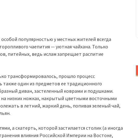
, особой популярностью у местных жителей всегда
еторопливого чаепития — уютная чайхана. Только
ков, питейных, ведь ислам запрещает распитие
лько трансформировалось, прошло процесс
ть также один из предметов ее традиционного
разный диван, застеленный коврами и подушками.
ик на низких ножках, накрытый цветными восточными
олежать в летний, жаркий день, попивая зеленый чай,
льян.
ми, а скатерть, которой застилается столик (а иногда
странения влияния Российской Империи на Востоке,