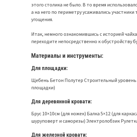
этого столика не было. В то время использовал
а на него по периметру усаживались участники
угощения.
Итак, немного ознакомившись с историей чайхан
переходите непосредственно к обустройству 
Материалы и инструменты:
Для площадки:
Щебень Бетон Полутер Строительный уровень П
площадки)
Для деревянной кровати:
Брус 10×10см (для ножек) Балка 5×12 (для карка
шуруповерт и саморезы) Электролобзик Рулетка
Для железной кровати: