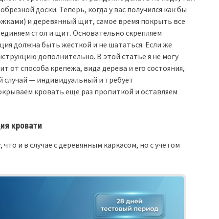
обрезной доски. Теперь, когда у вас получился как бы
ножками) и деревянный щит, самое время покрыть все
оединяем стол и щит. Основательно скрепляем
ия должна быть жесткой и не шататься. Если же
нструкцию дополнительно. В этой статье я не могу
ит от способа крепежа, вида дерева и его состояния,
ый случай — индивидуальный и требует
окрываем кровать еще раз пропиткой и оставляем
ия кровати
 что и в случае с деревянным каркасом, но с учетом