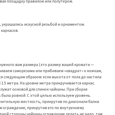
вая площадку правилом или полутером.
 украшались искусной резьбой и орнаментом.
 каркасов.
 нужного вам размера (это размер вашей кровати —
учиваем саморезами или прибиваем «квадрат» к ножкам,
ся следующим образом: если высота от пола до настила
 1.5 метра. На уровне метра прикручивается каркас.
служат основой для спинок чайханы. При сборке
 была ровной. С этой целью используем уровень.
лнительную жесткость, прикрутив по диагонали балки
ем ограждение, прикрутив его по внутреннему
дной стороны чайханы ограждение делать не надо, там