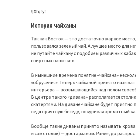
![Xfqfyf
История чайханы
Так как Восток — это достаточно жаркое место
пользовался зеленый чай. А лучшее место для н
не путайте чайхану с подобием различных каба
спиртных напитков.
В нынешние времена понятие «чайхана» неско
«обрусения». Теперь чайханой принято называ
интерьера — возвышающийся над полом своеоб
В центре такого «дивана» располагается стол
скатертями. На диване-чайхане будет приятно п
ведя приятную беседу, покуривая ароматный ка
Вообще такие диваны принято называть кроватя
и сам столик) — достарханом. Ранее, до распро