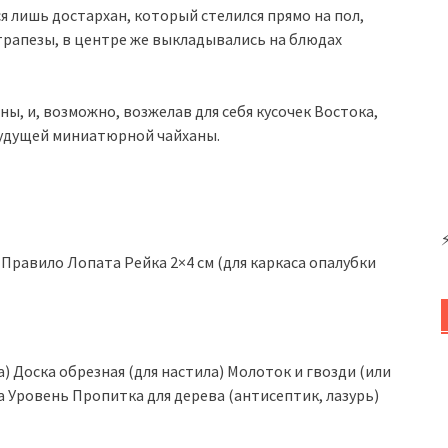
ся лишь достархан, который стелился прямо на пол,
 трапезы, в центре же выкладывались на блюдах
ы, и, возможно, возжелав для себя кусочек Востока,
будущей миниатюрной чайханы.
равило Лопата Рейка 2×4 см (для каркаса опалубки
са) Доска обрезная (для настила) Молоток и гвозди (или
 Уровень Пропитка для дерева (антисептик, лазурь)