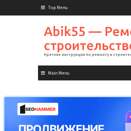
Skip
Top Menu
to
content
Abik55 — Рем
строительств
Краткие инструкции по ремонту и строите
Main Menu