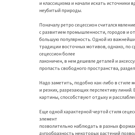
и классицизма и начали искать источники 
неубитый природы.
Поначалу ретро сецессион считался явлени
с развитием промышленности, городов и о
большую популярность. Одной из важнейши
традиции восточных мотивов, однако, по с
сецессион более
лаконичен, в нем дешевле деталей и аксесс
пропасть свободного пространства, разде
Надо заметить, подобно как-либо в стиле м
и резких, разрезающих перспективу линий. 
картины, способствуют отдыху и расслабле
Еще одной характерной чертой стиля сецесс
элемент
позволительно наблюдать в разных формах
дугообразность некоторых растений позво