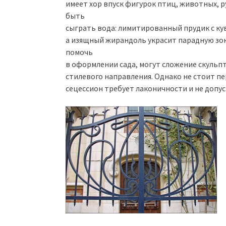
имеет хор впуск фигурок птиц, животных, 
быть
сыграть вода: лимитированный прудик с ку
а изящный жирандоль украсит парадную зо
помочь
в оформлении сада, могут сложение скульп
стилевого направления. Однако не стоит п
сецессион требует лаконичности и не допус