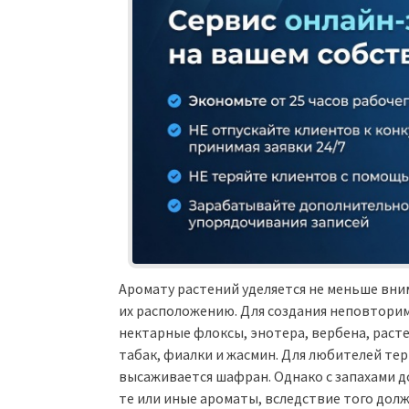
Аромату растений уделяется не меньше вни
их расположению. Для создания неповтори
нектарные флоксы, энотера, вербена, раст
табак, фиалки и жасмин. Для любителей те
высаживается шафран. Однако с запахами 
те или иные ароматы, вследствие того дол