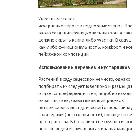
Уместным станет
исчерпание террас и подпорных стенок. П
около создании функциональных зон, а также
должно скрыть какие-либо участки. В саду 
как-либо функциональность, комфорт и к
пейзажной композиции.
Использование деревьев и кустарников
Растений в саду сецессион немного, однако
подбирать их следует ювелирно и размеща
отдается преференция тем, подобно как-л
окрас листьев, захватывающий рисунок
ветвей сиречь меандрический ствол. Такие
солитерами (по отдельности), почаще на п
пространства. В большинстве случаев испол
поне не редки и случаи высаживания кипар