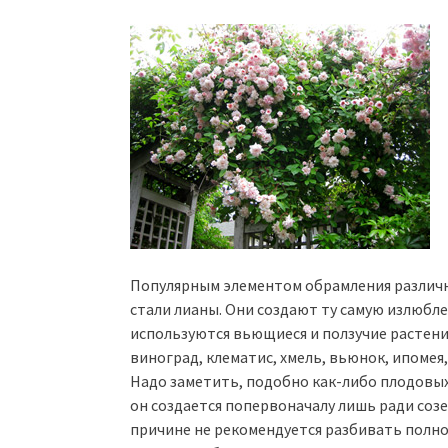
Популярным элементом обрамления различн
стали лианы. Они создают ту самую излюб
используются вьющиеся и ползучие растени
виноград, клематис, хмель, вьюнок, ипомея,
Надо заметить, подобно как-либо плодовых
он создается попервоначалу лишь ради созе
причине не рекомендуется разбивать полн