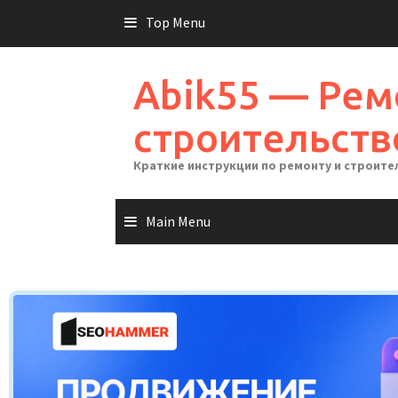
Skip
Top Menu
to
content
Abik55 — Рем
строительств
Краткие инструкции по ремонту и строите
Main Menu