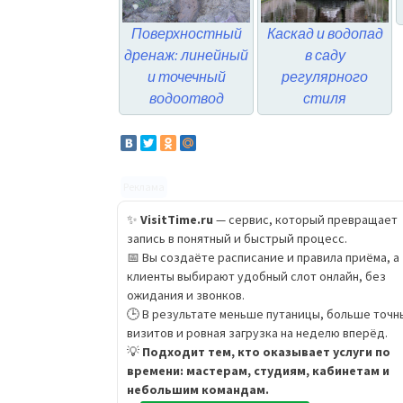
Поверхностный
Каскад и водопад
дренаж: линейный
в саду
и точечный
регулярного
водоотвод
стиля
Реклама
✨
VisitTime.ru
— сервис, который превращает
запись в понятный и быстрый процесс.
📅 Вы создаёте расписание и правила приёма, а
клиенты выбирают удобный слот онлайн, без
ожидания и звонков.
🕒 В результате меньше путаницы, больше точн
визитов и ровная загрузка на неделю вперёд.
💡
Подходит тем, кто оказывает услуги по
времени: мастерам, студиям, кабинетам и
небольшим командам.