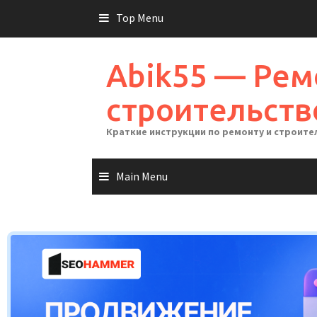
Skip
Top Menu
to
content
Abik55 — Рем
строительств
Краткие инструкции по ремонту и строите
Main Menu