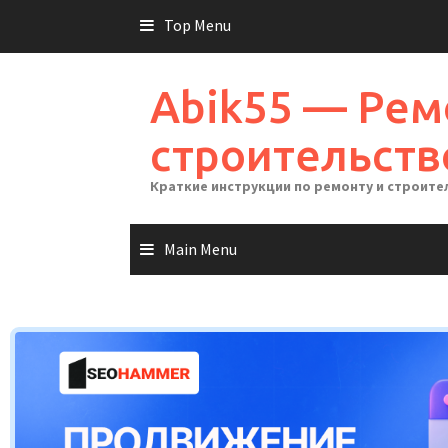
Skip
Top Menu
to
content
Abik55 — Рем
строительств
Краткие инструкции по ремонту и строите
Main Menu