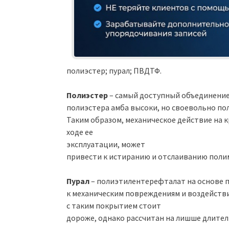
полиэстер; пурал; ПВДТФ.
Полиэстер
– самый доступный объединение
полиэстера амба высоки, но своевольно по
Таким образом, механическое действие на 
ходе ее
эксплуатации, может
привести к истиранию и отслаиванию полим
Пурал
– полиэтилентерефталат на основе 
к механическим повреждениям и воздейств
с таким покрытием стоит
дороже, однако рассчитан на лишше длите