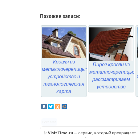
Похожие записи:
Кровля из
Пирог кровли из
металлочерепицы:
металлочерепицы:
устройство и
рассматриваем
технологическая
устройство
карта
Реклама
✨
VisitTime.ru
— сервис, который превращает