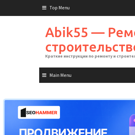
Skip
Top Menu
to
content
Abik55 — Рем
строительств
Краткие инструкции по ремонту и строите
Main Menu