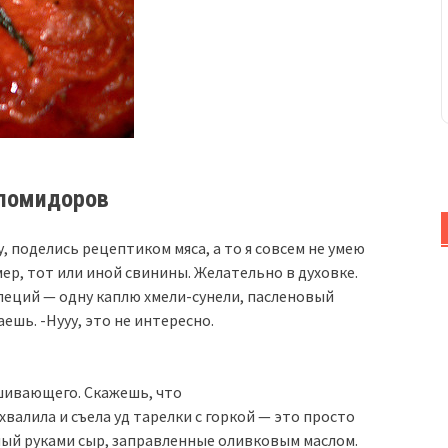
 помидоров
, поделись рецептиком мяса, а то я совсем не умею
мер, тот или иной свинины. Желательно в духовке.
пеций — одну каплю хмели-сунели, пасленовый
ешь. -Нууу, это не интересно.
шивающего. Скажешь, что
хвалила и съела уд тарелки с горкой — это просто
ный руками сыр, заправленные оливковым маслом.