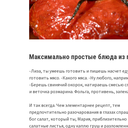
Максимально простые блюда из
-Лиза, ты умеешь готовить и пишешь насчет еду
готовить мясо. -Какого мяса. -Ну любого, напри
-Берешь свинячий окорок, натираешь смесью с
и веточка розмарина. Фольга, противень, запека
И так всегда. Чем элементарнее рецепт, тем
предпочтительно разочарования в глазах спра
бог салат, который ты, Мария, приблизительно 
салатные листья, одну каплю груш и разломлен