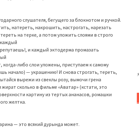
годарного слушателя, бегущего за блокнотом и ручкой.
ить, натереть, накрошить, настрогать, нарезать
тереть на терке, а потом уложить слоями в строго
 каждый
перепутаешь!, и каждый эктодерма промазать
дый
т, когда-либо слои уложены, приступаем к самому
лишь начало) — украшению! И снова строгать, тереть,
ытайся вырежи из свеклы розу, вымочи грена
и жират сколько в фильме «Аватар» (кстати, это
оверхности картину из тертых ананасов, ромашки
ого желтка.
марина — это всякий дурында может.