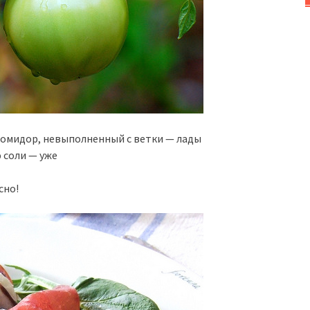
помидор, невыполненный с ветки — лады
 соли — уже
сно!