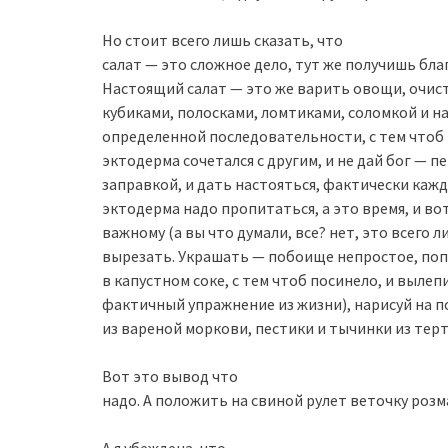
Но стоит всего лишь сказать, что
салат — это сложное дело, тут же получишь бла
Настоящий салат — это же варить овощи, очист
кубиками, полосками, ломтиками, соломкой и на
определенной последовательности, с тем чтоб
эктодерма сочетался с другим, и не дай бог — 
заправкой, и дать настояться, фактически каж
эктодерма надо пропитаться, а это время, и во
важному (а вы что думали, все? нет, это всего 
вырезать. Украшать — побоище непростое, поп
в капустном соке, с тем чтоб посинело, и вылеп
фактичный упражнение из жизни), нарисуй на п
из вареной моркови, пестики и тычинки из терт
Вот это вывод что
надо. А положить на свиной рулет веточку роз