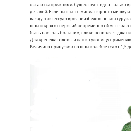
остаются прежними. Существует едва только к
деталей. Если вы шьете миниатюрного мишку из
каждую аксессуар кроя неизбежно по контуру з
швы и края отверстий непременно обметывают.
быть настоль большим, елико позволяет джати 
Для крепежа головы и лап к туловищу применяю
Величина припусков на швы колеблется от 1,5 д