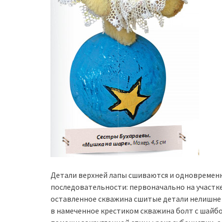
Детали верхней лапы сшиваются и одновремен
последовательности: первоначально на участке Б
оставленное скважина сшитые детали нелишне 
в намеченное крестиком скважина болт с шайбо