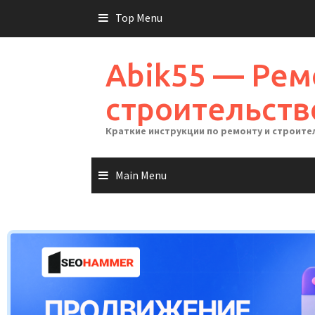
Skip
Top Menu
to
content
Abik55 — Рем
строительств
Краткие инструкции по ремонту и строите
Main Menu