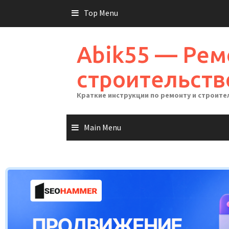
Skip
Top Menu
to
content
Abik55 — Рем
строительств
Краткие инструкции по ремонту и строите
Main Menu