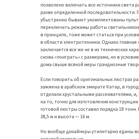
позволено включать все источники света р
разве определенной последовательности.
убыстренно бывают укомплектованы пульт
переключать режимы работы светильников.
в принципе, тоже может статься при услов
в области электротехники. Однако главная
заключается все же не в их технических ха
снова «поиграть» с размерами, но в услов
дома свыше всякой меры грандиозные творе
Если говорить об оригинальных люстрах раз
зажжена в арабском эмирате Катар, в горо
отделали хрустальными рассеивателями, и,
на то, точно для изготовления конструкци
готовой люстры составил порядка 18 тонн. 
38,5 м и высота — 16 м.
Но вообще дизайнеры утилитарно едины во
деталей зрительно