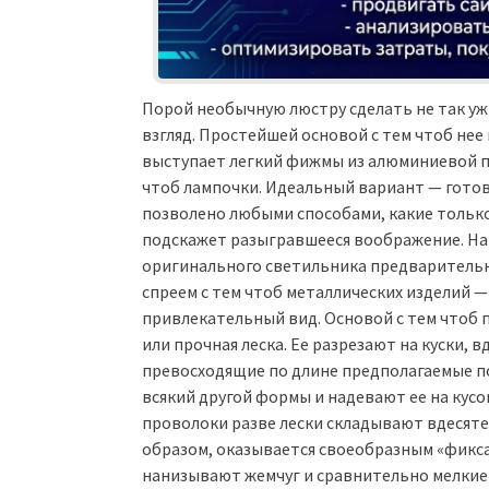
Порой необычную люстру сделать не так уж 
взгляд. Простейшей основой с тем чтоб нее
выступает легкий фижмы из алюминиевой п
чтоб лампочки. Идеальный вариант — гото
позволено любыми способами, какие тольк
подскажет разыгравшееся воображение. Нап
оригинального светильника предварительн
спреем с тем чтоб металлических изделий —
привлекательный вид. Основой с тем чтоб 
или прочная леска. Ее разрезают на куски, в
превосходящие по длине предполагаемые по
всякий другой формы и надевают ее на кусо
проволоки разве лески складывают вдесятер
образом, оказывается своеобразным «фикса
нанизывают жемчуг и сравнительно мелкие б