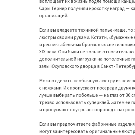
воплощает их в жизнь подле помощи канцел
Сары Тернер получили крохотку наград — ка
организаций.
Если вы владеете техникой папье-маше, то
люстры своими руками. Кстати, «бумажные 
и респектабельных бронзовых светильников
XIX века. Они были не только относительно
дополнительной нагрузки на потолочные п
залы Юсуповского дворца в Санкт-Петербур
Можно сделать необычную люстру из неисп
с ножками. Их пропускают посереди двумя 
лучше выбирать побольше — на глаз от 30 см
трезво использовать суперклей. Затем ее 
и пропускают внутрь автопровод с патроно
Если вы предпочитаете фабричные изделия
могут заинтересовать оригинальные люстры 