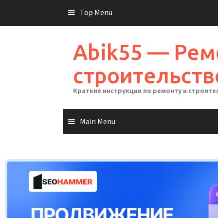
Skip
Top Menu
to
content
Abik55 — Рем
строительств
Краткие инструкции по ремонту и строите
Main Menu