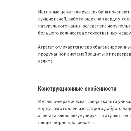
Истинные ценители русских баня признают т
лучших печей, работающих на твердом топли
натурального камня, вследствие чему поль
большого количества отечественных и зару
Агрегат отличается клево сбалансированн
продуманной системой защиты от перегрева
калита.
Конструкционные особенности
Металло-керамическая сандал калита уникал
корпус изготовлен изо старого доброго над
агрегата клево аккумулируют и отдают теп
плодотворно прогревается.