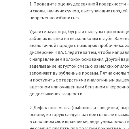
1. Проведите оценку деревянной поверхности 
и сколы, наличие сучков, выступающих гвоздей
непременно избавиться.
Удалите заусенцы, бугры и выступы при помощи
забив их шляпки на несколько мм вглубь. Заме
аналогичной породы с помощью пробочника. За
дисперсией ПВА. Следите за тем, чтобы направ
с направлением волокон основания. Другой вар
заделывание их густой смесью из мелких опилок
заполняют вырубленные проемы. Пятна смолы т
и поступить с отверстиями аналогичным вышеу
ацетоном или очищенным бензином и керосино
до достижения гладкости.
2. Дефектные места (выбоины и трещинки) выр
основе, которую следует затереть после высы
в сплошном слое шпаклевки, ведь уникальность
не следует прятать под толстым покрытием. 3.