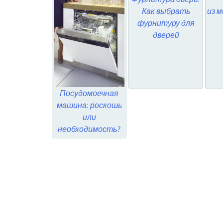
Как выбрать
из 
фурнитуру для
дверей
Посудомоечная
машина: роскошь
или
необходимость?