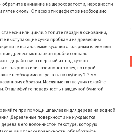
— обратите внимание на шероховатости, неровности
 и пятен смолы. От всех этих дефектов необходимо
 стамески или цикли. Утопите гвозди в основании,
ните выступающие сучки пробками из древесины
крепите вставляемые кусочки столярным клеем или
ление древесных волокон пробки совпало
иант доработки отверстий из-под сучков —
 и столярного или казеинового клея, которой
акже необходимо вырезать на глубину 2-3 мм
казанному образом. Масляные пятна уничтожайте
м. Отшлифуйте поверхность наждачной бумагой
овняйте при помощи шпаклевки для дерева на водной
хания. Деревянные поверхности не нуждаются
 дерева в его волокнистой текстуре, которую
 Закончив отделку поверхности, обработайте