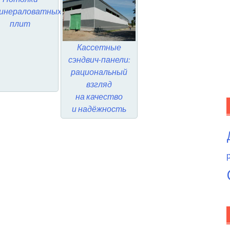
минераловатных
плит
Кассетные
сэндвич-панели:
рациональный
взгляд
на качество
и надёжность