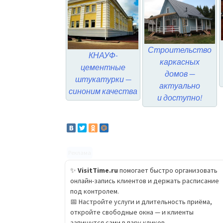
Строительство
КНАУФ-
каркасных
цементные
домов —
штукатурки —
актуально
синоним качества
и доступно!
Реклама
✨
VisitTime.ru
помогает быстро организовать
онлайн-запись клиентов и держать расписание
под контролем.
📅 Настройте услуги и длительность приёма,
откройте свободные окна — и клиенты
запишутся сами в пару кликов.