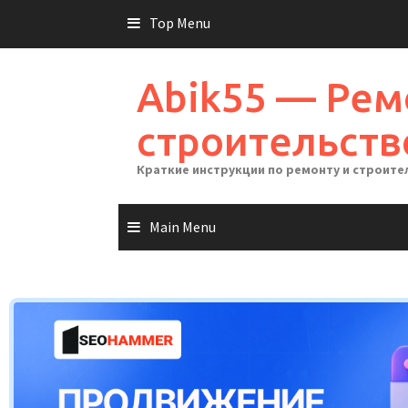
Skip
Top Menu
to
content
Abik55 — Рем
строительств
Краткие инструкции по ремонту и строите
Main Menu