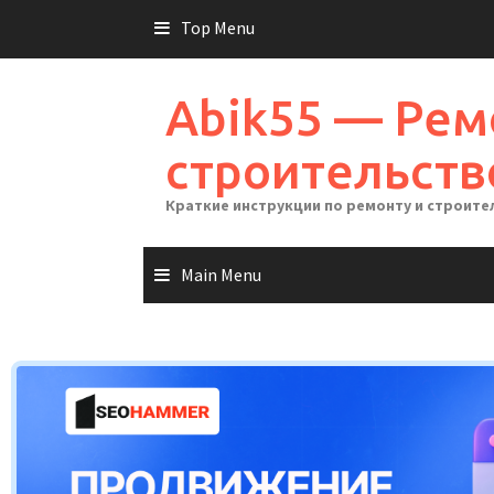
Skip
Top Menu
to
content
Abik55 — Рем
строительств
Краткие инструкции по ремонту и строите
Main Menu