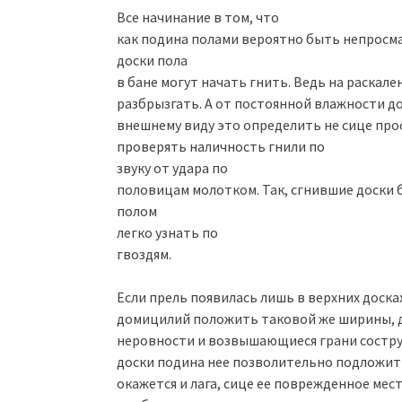
Все начинание в том, что
как подина полами вероятно быть непросма
доски пола
в бане могут начать гнить. Ведь на раскале
разбрызгать. А от постоянной влажности до
внешнему виду это определить не сице пр
проверять наличность гнили по
звуку от удара по
половицам молотком. Так, сгнившие доски б
полом
легко узнать по
гвоздям.
Если прель появилась лишь в верхних досках
домицилий положить таковой же ширины, д
неровности и возвышающиеся грани состр
доски подина нее позволительно подложит
окажется и лага, сице ее поврежденное мес