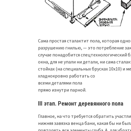
Сама простая сталактит пола, которая од
разрушению гнилью, — это потребление зак
случае понадобится спецтехнологический бр
окна, для не упали ни детали, ни сама стал
стойках (на специальных брусках 10х10) и 
хладнокровно работать со
всеми деталями пола
прямо изнутри парной.
III этап. Ремонт деревянного пола
Главное, на что требуется обратить участли
нижняя завязка венца бани, какая бы ни бы
повторять все элементы сруба. А, для убра