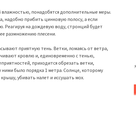
й влажностью, понадобятся дополнительные меры.
ка, надобно прибить цинковую полосу, а если
. Реагируя на дождевую воду, стронций будет
ее размножению плесени.
асывают приятную тень. Ветки, ломаясь от ветра,
ечивают кровлю и, единовременно с тенью,
еприятностей, приходится обрезать ветки,
 ними было порядка 1 метра. Солнце, которому
крышу, убивать налет и иссушать мох.