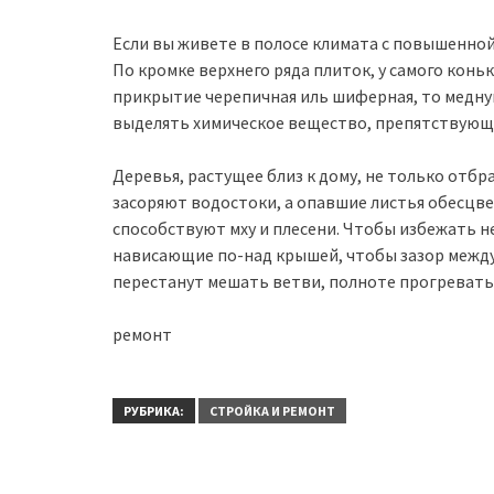
Если вы живете в полосе климата с повышенно
По кромке верхнего ряда плиток, у самого конь
прикрытие черепичная иль шиферная, то медную
выделять химическое вещество, препятствующ
Деревья, растущее близ к дому, не только отбр
засоряют водостоки, а опавшие листья обесцв
способствуют мху и плесени. Чтобы избежать н
нависающие по-над крышей, чтобы зазор между
перестанут мешать ветви, полноте прогревать 
ремонт
РУБРИКА:
СТРОЙКА И РЕМОНТ