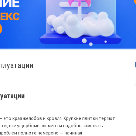
сплуатации
луатации
 это края желобов и кровля. Хрупкие плитки теряют
ости, все ущербные элементы надобно заменять
 проблем полноте немерено — начиная