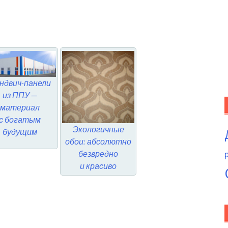
ндвич-панели
из ППУ —
материал
с богатым
Экологичные
будущим
обои: абсолютно
безвредно
и красиво