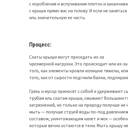
с коробления и вспучивания плиток и заканчив
с крыши прямо вас на голову. И если не занять
иль значительную ее часть.
Процесс:
Скаты крыши могут проседать из-за
чрезмерной нагрузки. Это происходит или из-за
того, как элементы кровли излишне тяжелы, или
того, как от сырости подгнили балки, подпира
Грязь и мусор приносят с собой и удерживают
трубам иль скатам крыши, смывают большинст
загрязнений, но только на природу получше не 
мыть — получше струей воды по-под давлением
составом, уничтожающим налет и мох — особен
которые вечно остаются в тени. Мыть крышу не 