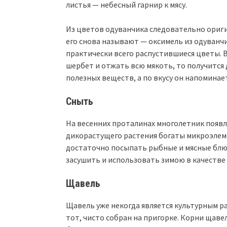
листья — небесный гарнир к мясу.
Из цветов одуванчика следовательно ориги
его снова называют — оксимель из одуванчи
практически всего распустившиеся цветы. В
шербет и отжать всю мякоть, то получится
полезных веществ, а по вкусу он напомина
Сныть
На весенних проталинах многолетник появл
дикорастущего растения богаты микроэлеме
достаточно посыпать рыбные и мясные блю
засушить и использовать зимою в качестве
Щавель
Щавель уже некогда является культурным ра
тот, чисто собран на пригорке. Корни щаве