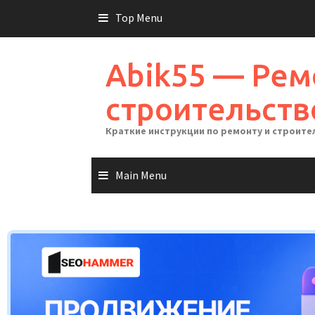
Skip
Top Menu
to
content
Abik55 — Рем
строительств
Краткие инструкции по ремонту и строите
Main Menu