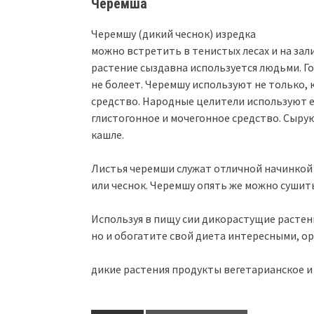
Черемша
Черемшу (дикий чеснок) изредка
можно встретить в тенистых лесах и на зал
растение сыздавна используется людьми. Го
не болеет. Черемшу используют не только, 
средство. Народные целители используют е
глистогонное и мочегонное средство. Сыру
кашле.
Листья черемши служат отличной начинкой р
или чеснок. Черемшу опять же можно сушит
Используя в пищу сии дикорастущие растен
но и обогатите свой диета интересными, 
дикие растения продукты вегетарианское и