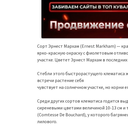
Сорт Эрнест Мархам (Ernest Markham) — кра
ярко-красную окраску с фиолетовым отливо
участке. Цветет Эрнест Мархам в последних
Стебли этого быстрорастущего клематиса ж
встречи растение себя
чувствует на солнечном участке, но корни 
Среди других сортов клематиса годится выде
сиреневыми цветами величиной 10-13 см и
(Comtesse De Bouchard), у которого багрян
лилового.