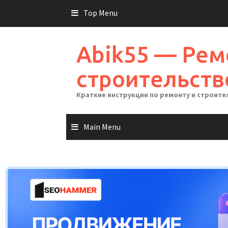
Skip
Top Menu
to
content
Abik55 — Рем
строительств
Краткие инструкции по ремонту и строите
Main Menu