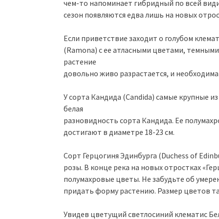
чем-то напоминает гибридный по всей вид
сезон появляются едва лишь на новых отрос
Если приветствие заходит о голубом клема
(Ramona) с ее атласными цветами, темным
растение
довольно живо разрастается, и необходима
У сорта Кандида (Candida) самые крупные и
белая
разновидность сорта Кандида. Ее полумах
достигают в диаметре 18-23 см.
Сорт Герцогиня Эдинбурга (Duchess of Edin
розы. В конце река на новых отростках «Ге
полумахровые цветы. Не забудьте об умере
придать форму растению. Размер цветов так
Увидев цветущий светлосиний клематис Белл