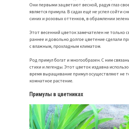
Они первыми зацветают весной, радуя глаз сво
является примула. В садах ещё не успел сойти с
синих и розовых оттенков, в обрамлении зелен
Этот весенний цветок замечателен не только 
раннее и довольно долгое цветение сделали пр
с влажным, прохладным климатом.
Род примул богат и многообразен. С ним связа
стихи и легенды. Этот цветок издавна использ
время выращивание примул осуществляют не тол
комнатное растение.
Примулы в цветниках