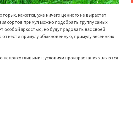
которых, кажется, уже ничего ценного не вырастет.
азия сортов примул можно подобрать группу самых
т особой яркостью, но будут радовать вас своей
о отнести примулу обыкновенную, примулу весеннюю
о неприхотливыми к условиям произрастания являются