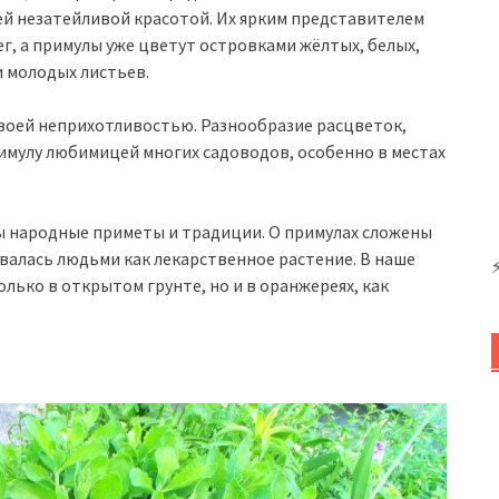
ей незатейливой красотой. Их ярким представителем
нег, а примулы уже цветут островками жёлтых, белых,
и молодых листьев.
своей неприхотливостью. Разнообразие расцветок,
имулу любимицей многих садоводов, особенно в местах
ны народные приметы и традиции. О примулах сложены
овалась людьми как лекарственное растение. В наше
ько в открытом грунте, но и в оранжереях, как