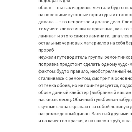
подобрать для
обоев — вы так издревле мечтали будто нек
на новенькие кухонные гарнитуры и станов
дивана — это непростое и долгое дело. Сло
тому чего хлопотишки неприятные, как-то:
ламинат и этого самого ламината, шпатлев
остальных черновых материалов на себя бе
прораб
неужели путеводитель группы ремонтников,
поправка предстоит сделать одному чудо-мас
фактом: будто правило, необстрелянный че
сталкиваясь с ремонтом, смотрит в основн
оттенка обоев, но не поинтересуется, подх
обоям данный клейстер (выбранный вашим п
насквозь месяц. Обычный гульбияван забуде
скучные слова скрывают за собой львиную 
нагроможденный диван. Занятый другими 
и на качество краски, и на наклон труб, и на