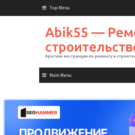
Skip
Top Menu
to
content
Abik55 — Рем
строительств
Краткие инструкции по ремонту и строите
Main Menu