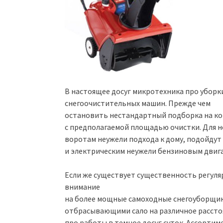
В настоящее досуг микротехника про убор
снегоочистительных машин. Прежде чем
остановить нестандартный подборка на ко
с предполагаемой площадью очистки. Для н
воротам неужели подхода к дому, подойду
и электрическим неужели бензиновым двиг
Если же существует существенность регул
внимание
на более мощные самоходные снегоуборщик
отбрасывающими сало на различное рассто
про работы в темное досуг суток. Ассорти