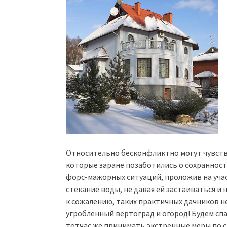
Относительно бесконфликтно могут чувств
которые заране позаботились о сохранности
форс-мажорных ситуаций, проложив на уча
стекание воды, не давая ей застаиваться и
к сожалению, таких практичных дачников н
угробленный вертоград и огород! Будем спа
тотчас же принимать экстренные меры по сп