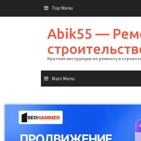
Skip
Top Menu
to
content
Abik55 — Рем
строительств
Краткие инструкции по ремонту и строите
Main Menu