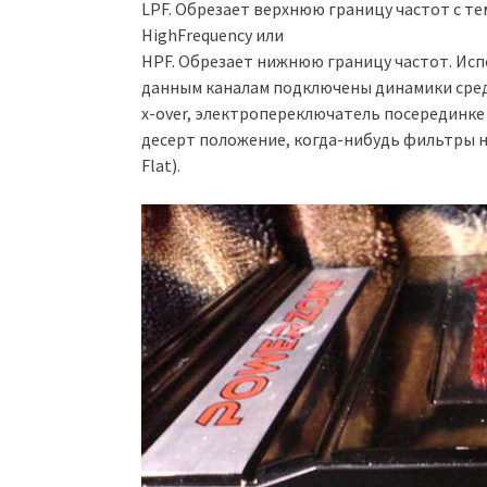
LPF. Обрезает верхнюю границу частот с те
HighFrequency или
HPF. Обрезает нижнюю границу частот. Испо
данным каналам подключены динамики средн
x-over, электропереключатель посерединке
десерт положение, когда-нибудь фильтры н
Flat).