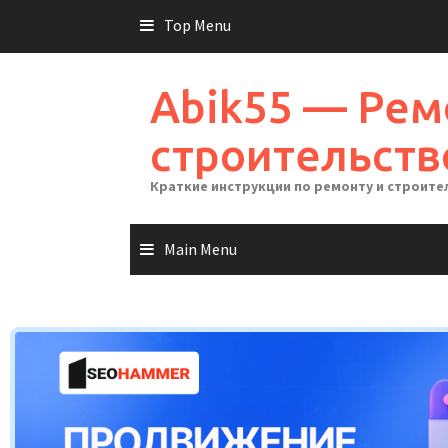
Skip
Top Menu
to
content
Abik55 — Рем
строительств
Краткие инструкции по ремонту и строите
Main Menu