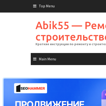
Skip
Top Menu
to
content
Abik55 — Рем
строительств
Краткие инструкции по ремонту и строите
Main Menu