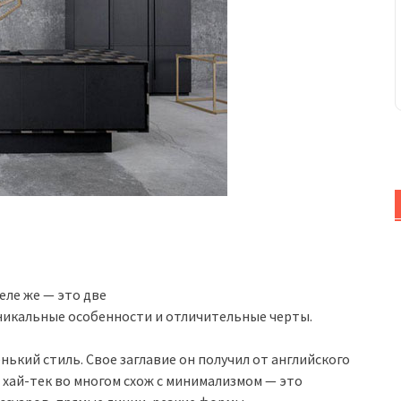
еле же — это две
никальные особенности и отличительные черты.
ький стиль. Свое заглавие он получил от английского
 хай-тек во многом схож с минимализмом — это