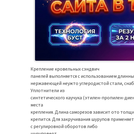
Крепление кровельных сэндвич
панелей выполняется с использованием длинны
нержавеющей неужто углеродистой стали, сна
Уплотнители из
синтетического каучука (этилен-пропилен-дие
места
крепления. Длина саморезов зависит ото толщи
крепится. Для закручивания шурупов применяе
с регулировкой оборотов либо
шуруповерт.