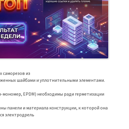
Реклама
х саморезов из
бженных шайбами и уплотнительными элементами.
н-мономер, EPDM) необходимы ради герметизации
ны панели и материала конструкции, к которой она
тся электродрель