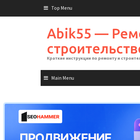
Skip
Top Menu
to
content
Abik55 — Рем
строительств
Краткие инструкции по ремонту и строите
Main Menu