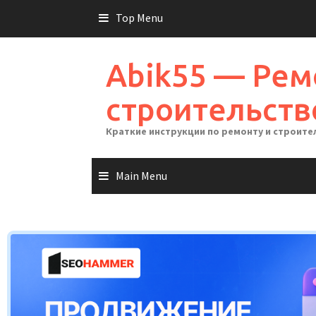
Skip
Top Menu
to
content
Abik55 — Рем
строительств
Краткие инструкции по ремонту и строите
Main Menu