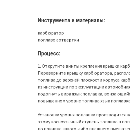
Инструмента и материалы:
карбюратор
поплавок отвертки
Процесс:
1. Открутите винты крепления крышки карб
Переверните крышку карбюратора, располож
топлива до верхней плоскости корпуса ка
из инструкции по эксплуатации автомобиля.
подогнуть вира язык поплавка, вонзающийся 
повышенном уровне топлива язык поплавка 
Установка уровня поплавка производится н
этому косноязычный ступень топлива в по
по причине какого-либо внешнего вмешате