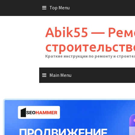
Skip
Top Menu
to
content
Abik55 — Рем
строительств
Краткие инструкции по ремонту и строите
Main Menu