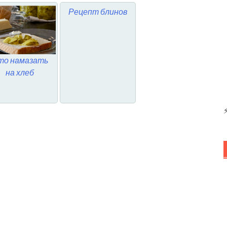
Рецепт блинов
то намазать
на хлеб