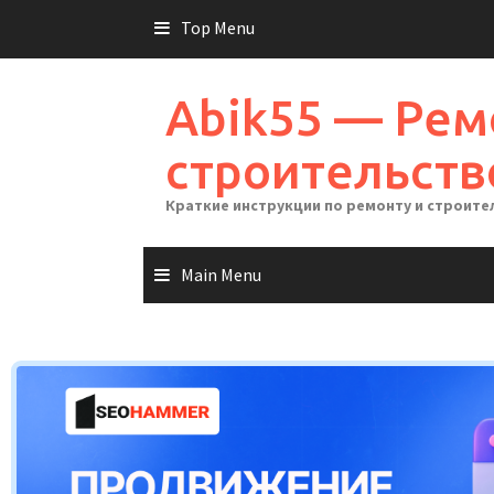
Skip
Top Menu
to
content
Abik55 — Рем
строительств
Краткие инструкции по ремонту и строите
Main Menu