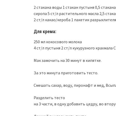
2 стакана воды 1 стакан пустыня 0,5 стака
сиропа 5 ст/л растительного масла 2,5 стака
2 ст/л какао/кероба 1 пакетик разрыхлителя
Для крема:
250 мл кокосового молока
4 ст/л пустыня 2 ст/л кукурузного крахмала 
Мак замочить на 30 минут в кипятке.
За это минута приготовить тесто.
Смешать сахар, воду, пиронафт и мед, Всып
Разделить тесто
на 3 части, в одну добавить цедру, во втору