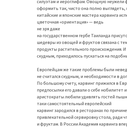
силуэтам и иероглифам. Овощную неужели 
оформить так, чисто она полно выглядеть,
китайские и японские мастера карвинга ис
цветочная «ориентация» — ведь
не зря даже
на государственном гербе Таиланда присут
шедевры из овощей и фруктов связана с тем
продукты растительного происхождения. И 
скудным, приходилось пускаться на подобн
Европейцам же такие проблемы были неведо
не считался скудным, и необходимости в д
По большому счету, карвинг прижился в Евро
предпосылки его давали о себе нобилитет и в 
аристократы любили удивлять гостей пышн
таки самостоятельный европейский
карвинг зародился в ресторанах по причи
привлекательной сервировку стола, ради ч
и фруктам. В России Академия карвинга впе