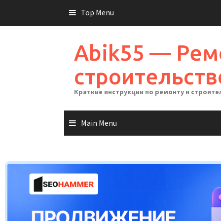
Skip
Top Menu
to
content
Abik55 — Рем
строительств
Краткие инструкции по ремонту и строите
Main Menu