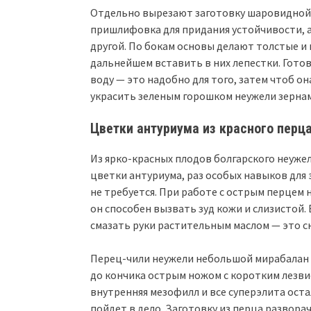
Отдельно вырезают заготовку шаровидной ф
пришлифовка для придания устойчивости, а 
другой. По бокам основы делают толстые и 
дальнейшем вставить в них лепестки. Гото
воду — это надобно для того, затем чтоб о
украсить зеленым горошком неужели зерна
Цветки антуриума из красного перц
Из ярко-красных плодов болгарского неуж
цветки антуриума, раз особых навыков для 
не требуется. При работе с острым перцем 
он способен вызвать зуд кожи и слизистой.
смазать руки растительным маслом — это с
Перец-чили неужели небольшой мирабалан 
до кончика острым ножом с коротким лезви
внутренняя мезофилл и все суперэлита оста
пойдет в дело. Заготовку из перца развора